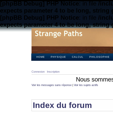
[phpBB Debug] PHP Notice
: in file
/inc
expects parameter 4 to be long, string 
[phpBB Debug] PHP Notice
: in file
/inc
expects parameter 4 to be long, string 
HOME
PHYSIQUE
CALCUL
PHILOSOPHIE
Connexion
Inscription
Nous sommes 
Voir les messages sans réponse
|
Voir les sujets actifs
Index du forum