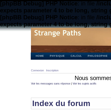
[phpBB Debug] PHP Notice
: in file
/inc
expects parameter 4 to be long, string 
[phpBB Debug] PHP Notice
: in file
/inc
expects parameter 4 to be long, string 
HOME
PHYSIQUE
CALCUL
PHILOSOPHIE
Connexion
Inscription
Nous sommes 
Voir les messages sans réponse
|
Voir les sujets actifs
Index du forum