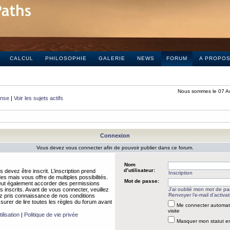
CALCUL
PHILOSOPHIE
GALERIE
NEWS
FORUM
A PROPO
Nous sommes le 07 A
onse
|
Voir les sujets actifs
Connexion
Vous devez vous connecter afin de pouvoir publier dans ce forum.
Nom
d’utilisateur:
 devez être inscrit. L’inscription prend
Inscription
 mais vous offre de multiples possibilités.
Mot de passe:
peut également accorder des permissions
rs inscrits. Avant de vous connecter, veuillez
J’ai oublié mon mot de p
Renvoyer l’e-mail d’activat
 pris connaissance de nos conditions
assurer de lire toutes les règles du forum avant
Me connecter automat
visite
ilisation
|
Politique de vie privée
Masquer mon statut en