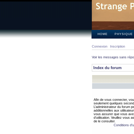
HOME
PHYSIQUE
Connexion
Inscription
Voir les messages sans rép
Index du forum
Afin de vous connecter, vous
seulement quelques secondes
L’administrateur du forum 
additionnelles aux utilisateu
vous assurer que vous avez
d’utilisation. Veuillez vous 
de le consulter.
Conditions d’ut