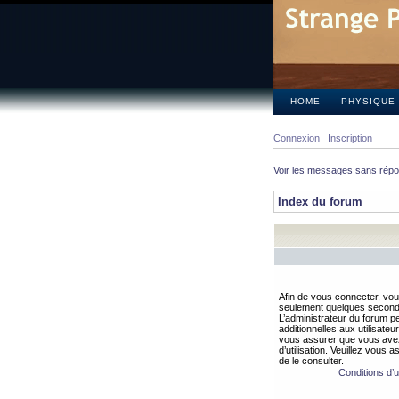
HOME
PHYSIQUE
Connexion
Inscription
Voir les messages sans rép
Index du forum
Afin de vous connecter, vous
seulement quelques secondes
L’administrateur du forum 
additionnelles aux utilisateu
vous assurer que vous avez
d’utilisation. Veuillez vous 
de le consulter.
Conditions d’ut