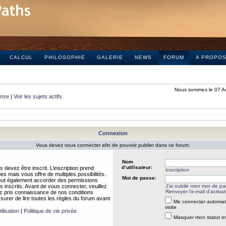
CALCUL
PHILOSOPHIE
GALERIE
NEWS
FORUM
A PROPO
Nous sommes le 07 A
onse
|
Voir les sujets actifs
Connexion
Vous devez vous connecter afin de pouvoir publier dans ce forum.
Nom
d’utilisateur:
 devez être inscrit. L’inscription prend
Inscription
 mais vous offre de multiples possibilités.
Mot de passe:
peut également accorder des permissions
rs inscrits. Avant de vous connecter, veuillez
J’ai oublié mon mot de p
Renvoyer l’e-mail d’activat
 pris connaissance de nos conditions
assurer de lire toutes les règles du forum avant
Me connecter automat
visite
ilisation
|
Politique de vie privée
Masquer mon statut en