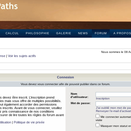
CALCUL
PHILOSOPHIE
GALERIE
NEWS
FORUM
A PROPO
Nous sommes le 08 A
onse
|
Voir les sujets actifs
Connexion
Vous devez vous connecter afin de pouvoir publier dans ce forum.
Nom
d’utilisateur:
 devez être inscrit. L’inscription prend
Inscription
 mais vous offre de multiples possibilités.
Mot de passe:
peut également accorder des permissions
rs inscrits. Avant de vous connecter, veuillez
J’ai oublié mon mot de p
Renvoyer l’e-mail d’activat
 pris connaissance de nos conditions
assurer de lire toutes les règles du forum avant
Me connecter automat
visite
ilisation
|
Politique de vie privée
Masquer mon statut en