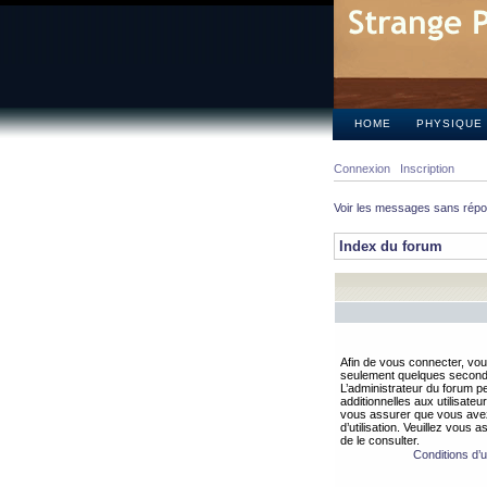
HOME
PHYSIQUE
Connexion
Inscription
Voir les messages sans rép
Index du forum
Afin de vous connecter, vous
seulement quelques secondes
L’administrateur du forum 
additionnelles aux utilisateu
vous assurer que vous avez
d’utilisation. Veuillez vous 
de le consulter.
Conditions d’ut