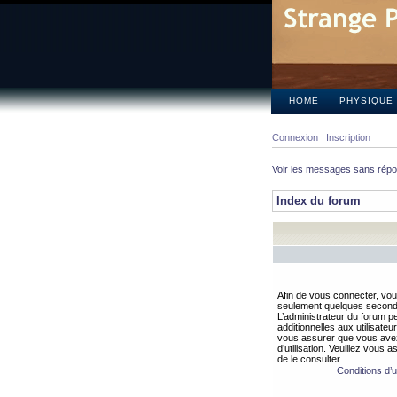
HOME
PHYSIQUE
Connexion
Inscription
Voir les messages sans rép
Index du forum
Afin de vous connecter, vous
seulement quelques secondes
L’administrateur du forum 
additionnelles aux utilisateu
vous assurer que vous avez
d’utilisation. Veuillez vous 
de le consulter.
Conditions d’ut