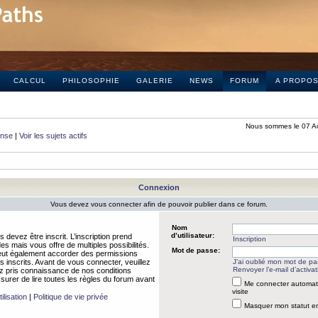
CALCUL
PHILOSOPHIE
GALERIE
NEWS
FORUM
A PROPO
Nous sommes le 07 A
onse
|
Voir les sujets actifs
Connexion
Vous devez vous connecter afin de pouvoir publier dans ce forum.
Nom
d’utilisateur:
 devez être inscrit. L’inscription prend
Inscription
 mais vous offre de multiples possibilités.
Mot de passe:
peut également accorder des permissions
rs inscrits. Avant de vous connecter, veuillez
J’ai oublié mon mot de p
Renvoyer l’e-mail d’activat
 pris connaissance de nos conditions
assurer de lire toutes les règles du forum avant
Me connecter automat
visite
ilisation
|
Politique de vie privée
Masquer mon statut en