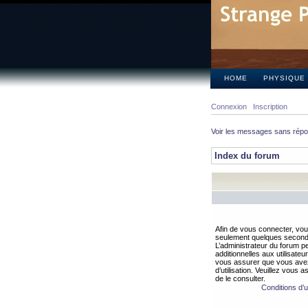
HOME
PHYSIQUE
Connexion
Inscription
Voir les messages sans rép
Index du forum
Afin de vous connecter, vous
seulement quelques secondes
L’administrateur du forum 
additionnelles aux utilisateu
vous assurer que vous avez
d’utilisation. Veuillez vous 
de le consulter.
Conditions d’ut