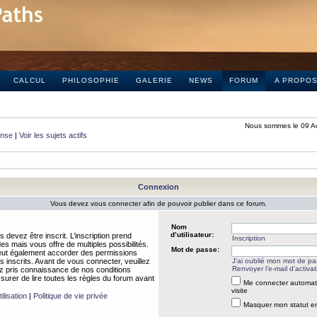
CALCUL
PHILOSOPHIE
GALERIE
NEWS
FORUM
A PROPO
Nous sommes le 09 A
onse
|
Voir les sujets actifs
Connexion
Vous devez vous connecter afin de pouvoir publier dans ce forum.
Nom
d’utilisateur:
 devez être inscrit. L’inscription prend
Inscription
 mais vous offre de multiples possibilités.
Mot de passe:
peut également accorder des permissions
rs inscrits. Avant de vous connecter, veuillez
J’ai oublié mon mot de p
Renvoyer l’e-mail d’activat
 pris connaissance de nos conditions
assurer de lire toutes les règles du forum avant
Me connecter automat
visite
ilisation
|
Politique de vie privée
Masquer mon statut en