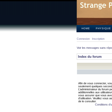
HOME
PHYSIQUE
Connexion
Inscription
Voir les messages sans rép
Index du forum
Afin de vous connecter, vous
seulement quelques secondes
L’administrateur du forum 
additionnelles aux utilisateu
vous assurer que vous avez
d’utilisation. Veuillez vous 
de le consulter.
Conditions d’ut