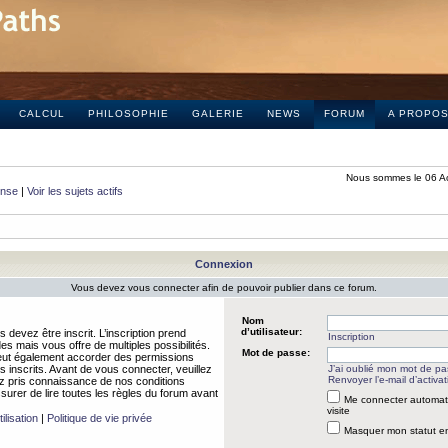
CALCUL
PHILOSOPHIE
GALERIE
NEWS
FORUM
A PROPO
Nous sommes le 06 A
onse
|
Voir les sujets actifs
Connexion
Vous devez vous connecter afin de pouvoir publier dans ce forum.
Nom
d’utilisateur:
 devez être inscrit. L’inscription prend
Inscription
 mais vous offre de multiples possibilités.
Mot de passe:
peut également accorder des permissions
rs inscrits. Avant de vous connecter, veuillez
J’ai oublié mon mot de p
Renvoyer l’e-mail d’activat
 pris connaissance de nos conditions
assurer de lire toutes les règles du forum avant
Me connecter automat
visite
ilisation
|
Politique de vie privée
Masquer mon statut en