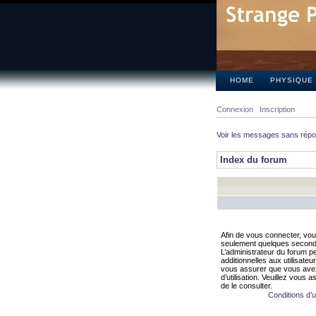
HOME
PHYSIQUE
Connexion
Inscription
Voir les messages sans rép
Index du forum
Afin de vous connecter, vous
seulement quelques secondes
L’administrateur du forum 
additionnelles aux utilisateu
vous assurer que vous avez
d’utilisation. Veuillez vous 
de le consulter.
Conditions d’ut