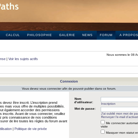
CALCUL
PHILOSOPHIE
GALERIE
NEWS
FORUM
A PROPO
Nous sommes le 08 A
onse
|
Voir les sujets actifs
Connexion
Vous devez vous connecter afin de pouvoir publier dans ce forum.
Nom
d’utilisateur:
 devez être inscrit. L’inscription prend
Inscription
 mais vous offre de multiples possibilités.
Mot de passe:
peut également accorder des permissions
rs inscrits. Avant de vous connecter, veuillez
J’ai oublié mon mot de p
Renvoyer l’e-mail d’activat
 pris connaissance de nos conditions
assurer de lire toutes les règles du forum avant
Me connecter automat
visite
ilisation
|
Politique de vie privée
Masquer mon statut en