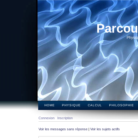
Parcou
Physiq
HOME
PHYSIQUE
CALCUL
PHILOSOPHIE
Connexion
Inscription
Voir les messages sans réponse
|
Voir les sujets actifs