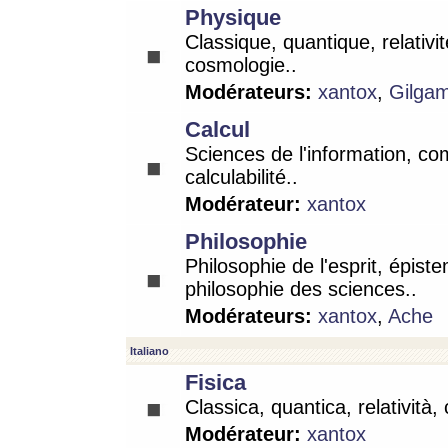
Physique
Classique, quantique, relativit
cosmologie..
Modérateurs:
xantox
,
Gilga
Calcul
Sciences de l'information, co
calculabilité..
Modérateur:
xantox
Philosophie
Philosophie de l'esprit, épist
philosophie des sciences..
Modérateurs:
xantox
,
Ache
Italiano
Fisica
Classica, quantica, relatività,
Modérateur:
xantox