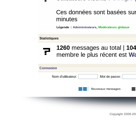
Ces données sont basées sur l
minutes
Légende ::
Administrateurs
,
Modérateurs globaux
Statistiques
1260
messages au total |
10
membre le plus récent est
W
Connexion
Nom d’utilisateur:
Mot de passe:
Nouveaux messages
Copyright 2006-200