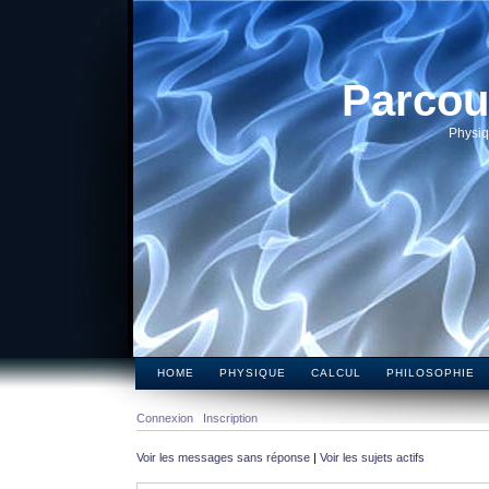
Parcou
Physiq
HOME
PHYSIQUE
CALCUL
PHILOSOPHIE
Connexion
Inscription
Voir les messages sans réponse
|
Voir les sujets actifs