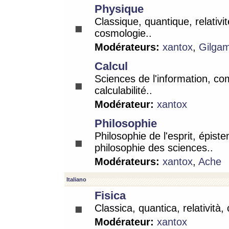
Physique
Classique, quantique, relativit
cosmologie..
Modérateurs:
xantox
,
Gilga
Calcul
Sciences de l'information, co
calculabilité..
Modérateur:
xantox
Philosophie
Philosophie de l'esprit, épist
philosophie des sciences..
Modérateurs:
xantox
,
Ache
Italiano
Fisica
Classica, quantica, relatività,
Modérateur:
xantox