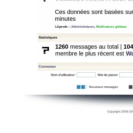
Ces données sont basées sur l
minutes
Légende ::
Administrateurs
,
Modérateurs globaux
Statistiques
1260
messages au total |
10
membre le plus récent est
W
Connexion
Nom d’utilisateur:
Mot de passe:
Nouveaux messages
Copyright 2006-200