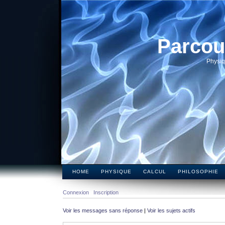
Parcou
Physiq
HOME
PHYSIQUE
CALCUL
PHILOSOPHIE
Connexion
Inscription
Voir les messages sans réponse
|
Voir les sujets actifs