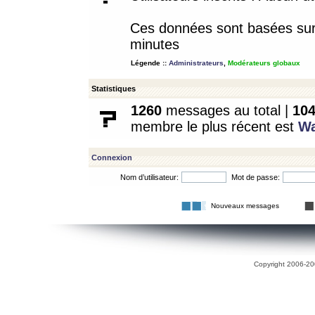
Ces données sont basées sur l
minutes
Légende ::
Administrateurs
,
Modérateurs globaux
Statistiques
1260
messages au total |
10
membre le plus récent est
W
Connexion
Nom d’utilisateur:
Mot de passe:
Nouveaux messages
Copyright 2006-200