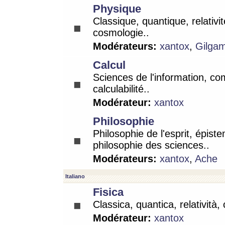
Physique
Classique, quantique, relativit
cosmologie..
Modérateurs:
xantox
,
Gilga
Calcul
Sciences de l'information, co
calculabilité..
Modérateur:
xantox
Philosophie
Philosophie de l'esprit, épist
philosophie des sciences..
Modérateurs:
xantox
,
Ache
Italiano
Fisica
Classica, quantica, relatività,
Modérateur:
xantox