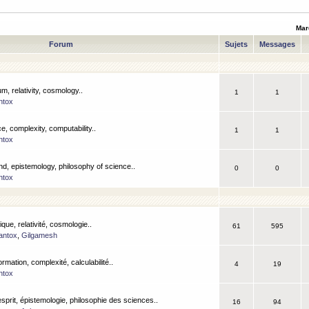
Mar
Forum
Sujets
Messages
m, relativity, cosmology..
1
1
ntox
, complexity, computability..
1
1
ntox
nd, epistemology, philosophy of science..
0
0
ntox
que, relativité, cosmologie..
61
595
antox
,
Gilgamesh
ormation, complexité, calculabilité..
4
19
ntox
esprit, épistemologie, philosophie des sciences..
16
94