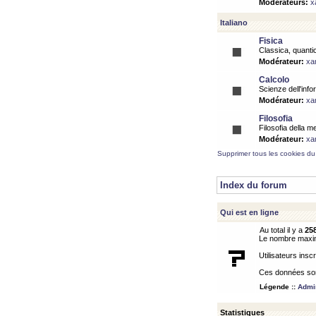
Modérateurs:
x
Italiano
Fisica
Classica, quantic
Modérateur:
xa
Calcolo
Scienze dell'info
Modérateur:
xa
Filosofia
Filosofia della m
Modérateur:
xa
Supprimer tous les cookies du
Index du forum
Qui est en ligne
Au total il y a
25
Le nombre maximu
Utilisateurs inscr
Ces données sont
Légende ::
Admin
Statistiques