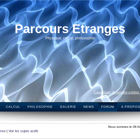
Parcours Etranges
Physique, calcul, philosophie
Caustiques de lumière créées
CALCUL
PHILOSOPHIE
GALERIE
NEWS
FORUM
A PROPO
Nous sommes le 08 A
onse
|
Voir les sujets actifs