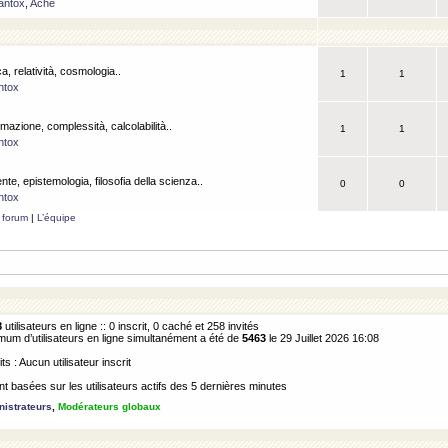
antox
,
Ache
a, relatività, cosmologia..
1
1
ntox
rmazione, complessità, calcolabilità..
1
1
ntox
ente, epistemologia, filosofia della scienza..
0
0
ntox
 forum
|
L’équipe
8
utilisateurs en ligne :: 0 inscrit, 0 caché et 258 invités
m d’utilisateurs en ligne simultanément a été de
5463
le 29 Juillet 2026 16:08
its : Aucun utilisateur inscrit
 basées sur les utilisateurs actifs des 5 dernières minutes
istrateurs
,
Modérateurs globaux