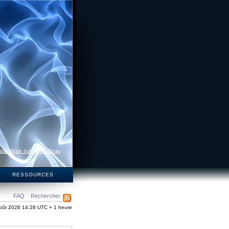
 par deux surfaces d’eau
S
RESSOURCES
FAQ
Rechercher
oût 2026 14:28 UTC + 1 heure