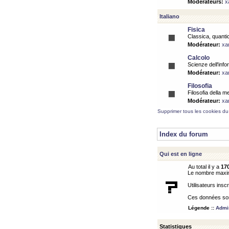
Modérateurs:
x
Italiano
Fisica
Classica, quantic
Modérateur:
xa
Calcolo
Scienze dell'info
Modérateur:
xa
Filosofia
Filosofia della m
Modérateur:
xa
Supprimer tous les cookies du
Index du forum
Qui est en ligne
Au total il y a
17
Le nombre maximu
Utilisateurs inscr
Ces données sont
Légende ::
Admin
Statistiques