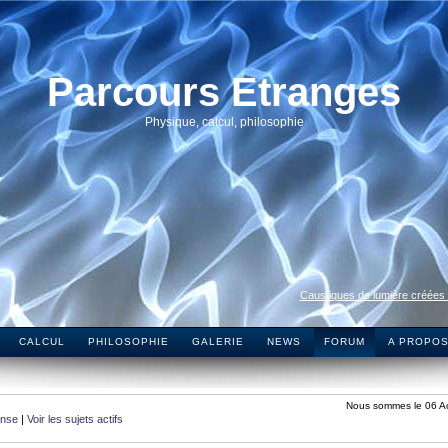
Parcours Etranges
Physique, calcul, philosophie
Caustiques de lumière créées
CALCUL
PHILOSOPHIE
GALERIE
NEWS
FORUM
A PROPO
Nous sommes le 06 A
onse
|
Voir les sujets actifs