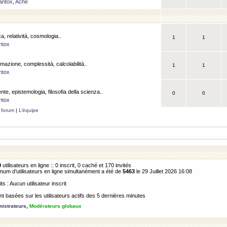
antox
,
Ache
a, relatività, cosmologia..
1
1
ntox
rmazione, complessità, calcolabilità..
1
1
ntox
ente, epistemologia, filosofia della scienza..
0
0
ntox
 forum
|
L’équipe
0
utilisateurs en ligne :: 0 inscrit, 0 caché et 170 invités
m d’utilisateurs en ligne simultanément a été de
5463
le 29 Juillet 2026 16:08
its : Aucun utilisateur inscrit
 basées sur les utilisateurs actifs des 5 dernières minutes
istrateurs
,
Modérateurs globaux