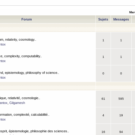
Mar
Forum
Sujets
Messages
m, relativity, cosmology..
1
1
ntox
, complexity, computability..
1
1
ntox
nd, epistemology, philosophy of science..
0
0
ntox
que, relativité, cosmologie..
61
595
antox
,
Gilgamesh
ormation, complexité, calculabilité..
4
19
ntox
esprit, épistemologie, philosophie des sciences..
16
94