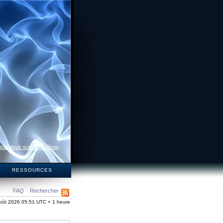
 par deux surfaces d’eau
S
RESSOURCES
FAQ
Rechercher
oût 2026 05:51 UTC + 1 heure