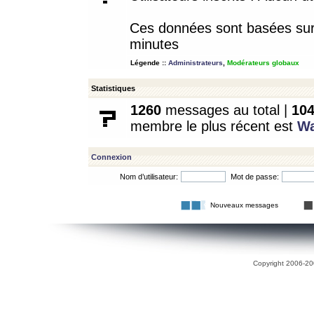
Ces données sont basées sur l
minutes
Légende ::
Administrateurs
,
Modérateurs globaux
Statistiques
1260
messages au total |
10
membre le plus récent est
W
Connexion
Nom d’utilisateur:
Mot de passe:
Nouveaux messages
Copyright 2006-200