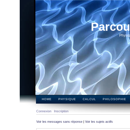
Parcou
Physiq
HOME
PHYSIQUE
CALCUL
PHILOSOPHIE
Connexion
Inscription
Voir les messages sans réponse
|
Voir les sujets actifs