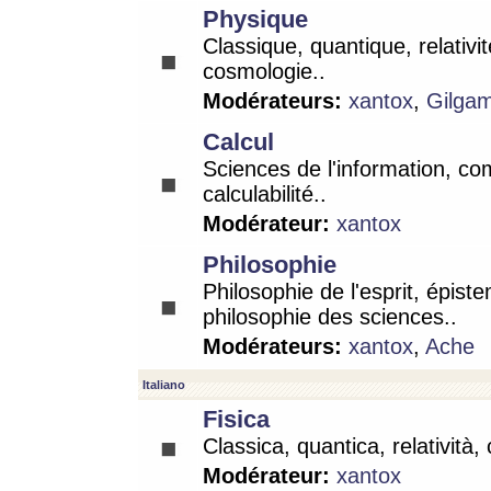
Physique
Classique, quantique, relativit
cosmologie..
Modérateurs:
xantox
,
Gilga
Calcul
Sciences de l'information, co
calculabilité..
Modérateur:
xantox
Philosophie
Philosophie de l'esprit, épist
philosophie des sciences..
Modérateurs:
xantox
,
Ache
Italiano
Fisica
Classica, quantica, relatività,
Modérateur:
xantox