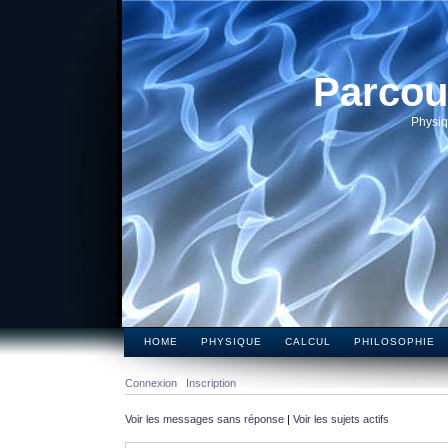
Parcou
Physiq
HOME
PHYSIQUE
CALCUL
PHILOSOPHIE
Connexion
Inscription
Voir les messages sans réponse
|
Voir les sujets actifs