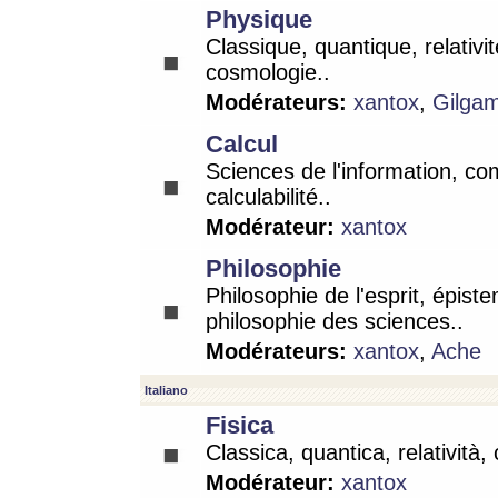
Physique
Classique, quantique, relativit
cosmologie..
Modérateurs:
xantox
,
Gilga
Calcul
Sciences de l'information, co
calculabilité..
Modérateur:
xantox
Philosophie
Philosophie de l'esprit, épist
philosophie des sciences..
Modérateurs:
xantox
,
Ache
Italiano
Fisica
Classica, quantica, relatività,
Modérateur:
xantox