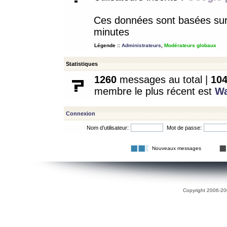
Ces données sont basées sur l
minutes
Légende ::
Administrateurs
,
Modérateurs globaux
Statistiques
1260
messages au total |
10
membre le plus récent est
W
Connexion
Nom d’utilisateur:
Mot de passe:
Nouveaux messages
Copyright 2006-200