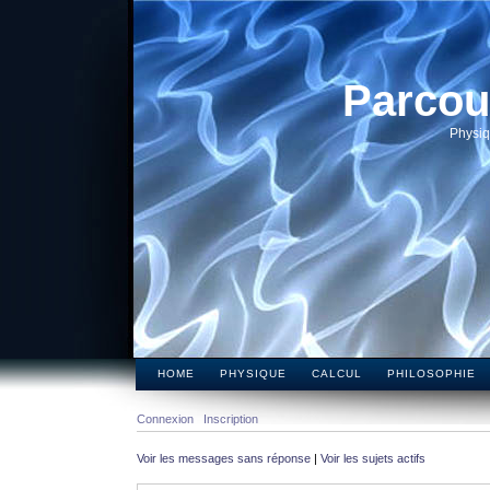
Parcou
Physiq
HOME
PHYSIQUE
CALCUL
PHILOSOPHIE
Connexion
Inscription
Voir les messages sans réponse
|
Voir les sujets actifs