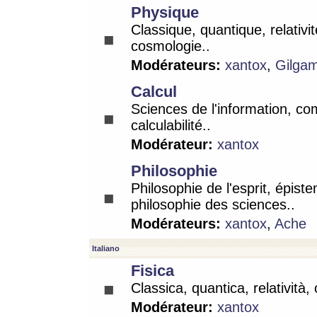
Physique
Classique, quantique, relativit
cosmologie..
Modérateurs:
xantox
,
Gilga
Calcul
Sciences de l'information, co
calculabilité..
Modérateur:
xantox
Philosophie
Philosophie de l'esprit, épist
philosophie des sciences..
Modérateurs:
xantox
,
Ache
Italiano
Fisica
Classica, quantica, relatività,
Modérateur:
xantox