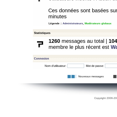
Ces données sont basées sur l
minutes
Légende ::
Administrateurs
,
Modérateurs globaux
Statistiques
1260
messages au total |
10
membre le plus récent est
W
Connexion
Nom d’utilisateur:
Mot de passe:
Nouveaux messages
Copyright 2006-200