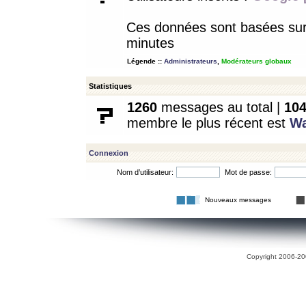
Ces données sont basées sur l
minutes
Légende ::
Administrateurs
,
Modérateurs globaux
Statistiques
1260
messages au total |
10
membre le plus récent est
W
Connexion
Nom d’utilisateur:
Mot de passe:
Nouveaux messages
Copyright 2006-200