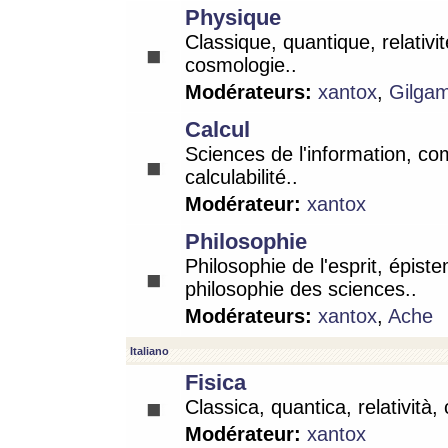
Physique
Classique, quantique, relativit
cosmologie..
Modérateurs:
xantox
,
Gilga
Calcul
Sciences de l'information, co
calculabilité..
Modérateur:
xantox
Philosophie
Philosophie de l'esprit, épist
philosophie des sciences..
Modérateurs:
xantox
,
Ache
Italiano
Fisica
Classica, quantica, relatività,
Modérateur:
xantox