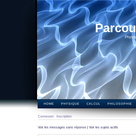
Parcou
Physiq
HOME
PHYSIQUE
CALCUL
PHILOSOPHIE
Connexion
Inscription
Voir les messages sans réponse
|
Voir les sujets actifs