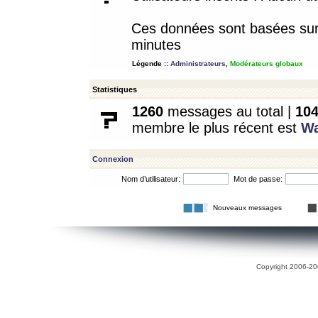
Ces données sont basées sur l
minutes
Légende ::
Administrateurs
,
Modérateurs globaux
Statistiques
1260
messages au total |
10
membre le plus récent est
W
Connexion
Nom d’utilisateur:
Mot de passe:
Nouveaux messages
Copyright 2006-200