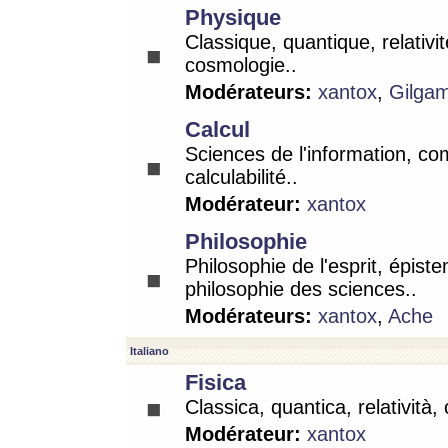
Physique
Classique, quantique, relativit
cosmologie..
Modérateurs:
xantox
,
Gilga
Calcul
Sciences de l'information, co
calculabilité..
Modérateur:
xantox
Philosophie
Philosophie de l'esprit, épist
philosophie des sciences..
Modérateurs:
xantox
,
Ache
Italiano
Fisica
Classica, quantica, relatività,
Modérateur:
xantox