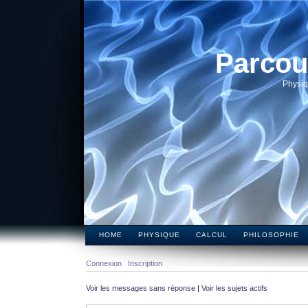
Parcou
Physiq
HOME
PHYSIQUE
CALCUL
PHILOSOPHIE
Connexion
Inscription
Voir les messages sans réponse
|
Voir les sujets actifs