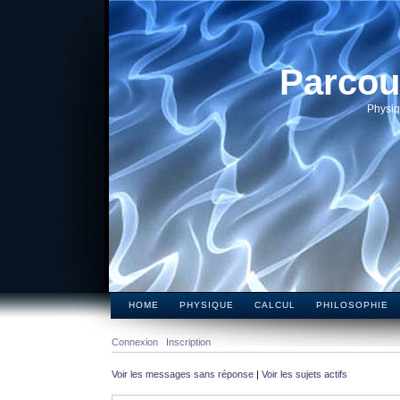
Parcou
Physiq
HOME
PHYSIQUE
CALCUL
PHILOSOPHIE
Connexion
Inscription
Voir les messages sans réponse
|
Voir les sujets actifs