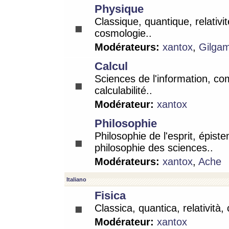
Physique
Classique, quantique, relativit
cosmologie..
Modérateurs:
xantox
,
Gilga
Calcul
Sciences de l'information, co
calculabilité..
Modérateur:
xantox
Philosophie
Philosophie de l'esprit, épist
philosophie des sciences..
Modérateurs:
xantox
,
Ache
Italiano
Fisica
Classica, quantica, relatività,
Modérateur:
xantox