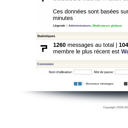
Ces données sont basées sur l
minutes
Légende ::
Administrateurs
,
Modérateurs globaux
Statistiques
1260
messages au total |
10
membre le plus récent est
W
Connexion
Nom d’utilisateur:
Mot de passe:
Nouveaux messages
Copyright 2006-200