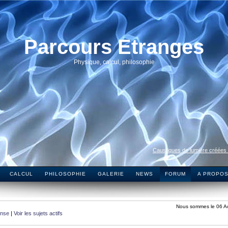
Parcours Etranges
Physique, calcul, philosophie
Caustiques de lumière créées
CALCUL
PHILOSOPHIE
GALERIE
NEWS
FORUM
A PROPO
Nous sommes le 06 A
onse
|
Voir les sujets actifs