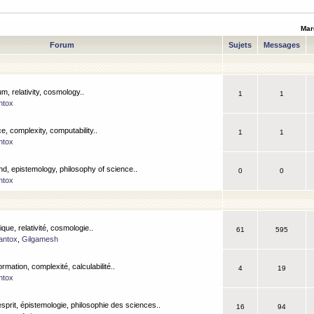
Mar
Forum
Sujets
Messages
m, relativity, cosmology..
1
1
ntox
, complexity, computability..
1
1
ntox
nd, epistemology, philosophy of science..
0
0
ntox
que, relativité, cosmologie..
61
595
antox
,
Gilgamesh
ormation, complexité, calculabilité..
4
19
ntox
esprit, épistemologie, philosophie des sciences..
16
94