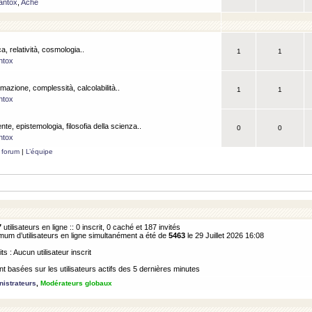
antox
,
Ache
a, relatività, cosmologia..
1
1
ntox
rmazione, complessità, calcolabilità..
1
1
ntox
ente, epistemologia, filosofia della scienza..
0
0
ntox
 forum
|
L’équipe
7
utilisateurs en ligne :: 0 inscrit, 0 caché et 187 invités
m d’utilisateurs en ligne simultanément a été de
5463
le 29 Juillet 2026 16:08
its : Aucun utilisateur inscrit
 basées sur les utilisateurs actifs des 5 dernières minutes
istrateurs
,
Modérateurs globaux