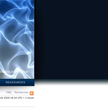
 par deux surfaces d’eau
S
RESSOURCES
FAQ
Rechercher
oût 2026 18:16 UTC + 1 heure