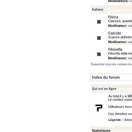
Modérateurs:
x
Italiano
Fisica
Classica, quantic
Modérateur:
xa
Calcolo
Scienze dell'info
Modérateur:
xa
Filosofia
Filosofia della m
Modérateur:
xa
Supprimer tous les cookies du
Index du forum
Qui est en ligne
Au total il y a
18
Le nombre maximu
Utilisateurs inscr
Ces données sont
Légende ::
Admin
Statistiques