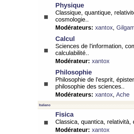
Physique
Classique, quantique, relativit
cosmologie..
Modérateurs:
xantox
,
Gilga
Calcul
Sciences de l'information, co
calculabilité..
Modérateur:
xantox
Philosophie
Philosophie de l'esprit, épist
philosophie des sciences..
Modérateurs:
xantox
,
Ache
Italiano
Fisica
Classica, quantica, relatività,
Modérateur:
xantox