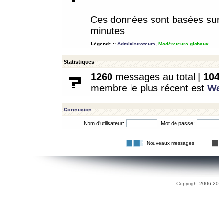
Ces données sont basées sur l
minutes
Légende ::
Administrateurs
,
Modérateurs globaux
Statistiques
1260
messages au total |
10
membre le plus récent est
W
Connexion
Nom d’utilisateur:
Mot de passe:
Nouveaux messages
Copyright 2006-200