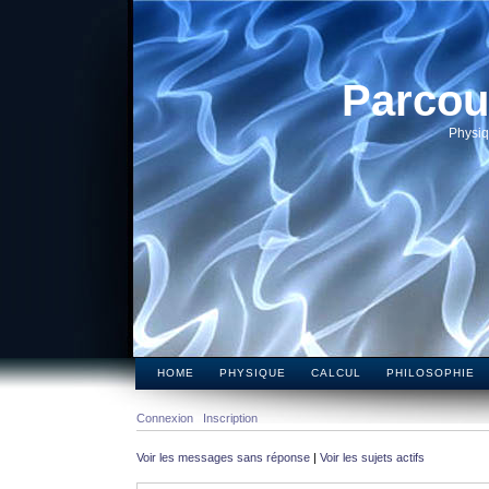
Parcou
Physiq
HOME
PHYSIQUE
CALCUL
PHILOSOPHIE
Connexion
Inscription
Voir les messages sans réponse
|
Voir les sujets actifs