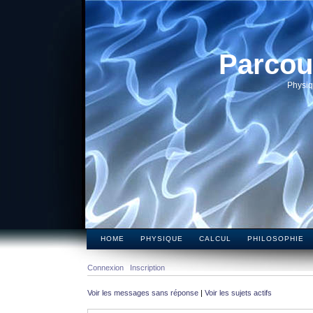
Parcou
Physiq
HOME
PHYSIQUE
CALCUL
PHILOSOPHIE
Connexion
Inscription
Voir les messages sans réponse
|
Voir les sujets actifs