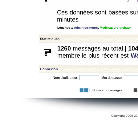
Ces données sont basées sur l
minutes
Légende ::
Administrateurs
,
Modérateurs globaux
Statistiques
1260
messages au total |
10
membre le plus récent est
W
Connexion
Nom d’utilisateur:
Mot de passe:
Nouveaux messages
Copyright 2006-200