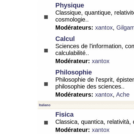
Physique
Classique, quantique, relativit
cosmologie..
Modérateurs:
xantox
,
Gilga
Calcul
Sciences de l'information, co
calculabilité..
Modérateur:
xantox
Philosophie
Philosophie de l'esprit, épist
philosophie des sciences..
Modérateurs:
xantox
,
Ache
Italiano
Fisica
Classica, quantica, relatività,
Modérateur:
xantox