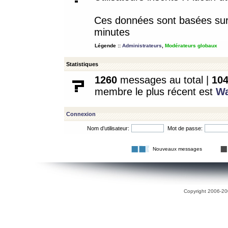
Ces données sont basées sur l
minutes
Légende ::
Administrateurs
,
Modérateurs globaux
Statistiques
1260
messages au total |
10
membre le plus récent est
W
Connexion
Nom d’utilisateur:
Mot de passe:
Nouveaux messages
Copyright 2006-200