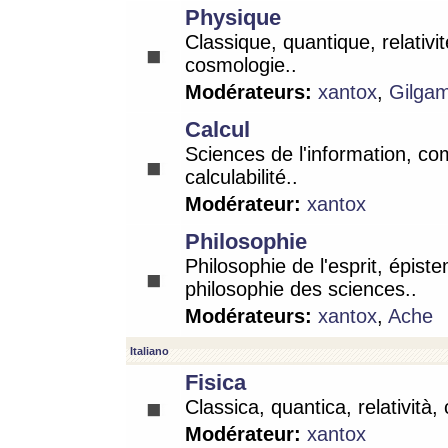
Physique
Classique, quantique, relativit
cosmologie..
Modérateurs:
xantox
,
Gilga
Calcul
Sciences de l'information, co
calculabilité..
Modérateur:
xantox
Philosophie
Philosophie de l'esprit, épist
philosophie des sciences..
Modérateurs:
xantox
,
Ache
Italiano
Fisica
Classica, quantica, relatività,
Modérateur:
xantox