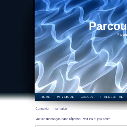
Parcou
Physiq
HOME
PHYSIQUE
CALCUL
PHILOSOPHIE
Connexion
Inscription
Voir les messages sans réponse
|
Voir les sujets actifs