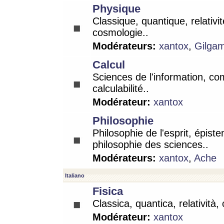
Physique
Classique, quantique, relativit
cosmologie..
Modérateurs:
xantox
,
Gilga
Calcul
Sciences de l'information, co
calculabilité..
Modérateur:
xantox
Philosophie
Philosophie de l'esprit, épist
philosophie des sciences..
Modérateurs:
xantox
,
Ache
Italiano
Fisica
Classica, quantica, relatività,
Modérateur:
xantox