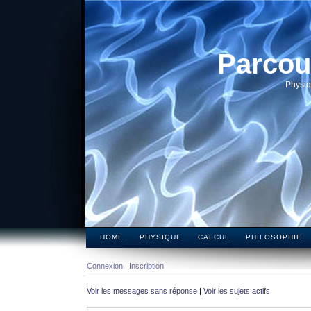
Parcou
Physiq
HOME
PHYSIQUE
CALCUL
PHILOSOPHIE
Connexion
Inscription
Voir les messages sans réponse
|
Voir les sujets actifs