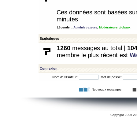
Ces données sont basées sur l
minutes
Légende ::
Administrateurs
,
Modérateurs globaux
Statistiques
1260
messages au total |
10
membre le plus récent est
W
Connexion
Nom d’utilisateur:
Mot de passe:
Nouveaux messages
Copyright 2006-200