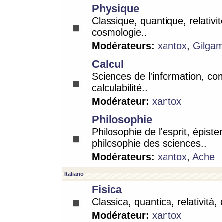
Physique
Classique, quantique, relativit
cosmologie..
Modérateurs:
xantox
,
Gilga
Calcul
Sciences de l'information, co
calculabilité..
Modérateur:
xantox
Philosophie
Philosophie de l'esprit, épist
philosophie des sciences..
Modérateurs:
xantox
,
Ache
Italiano
Fisica
Classica, quantica, relatività,
Modérateur:
xantox