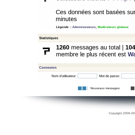
Ces données sont basées sur l
minutes
Légende ::
Administrateurs
,
Modérateurs globaux
Statistiques
1260
messages au total |
10
membre le plus récent est
W
Connexion
Nom d’utilisateur:
Mot de passe:
Nouveaux messages
Copyright 2006-200