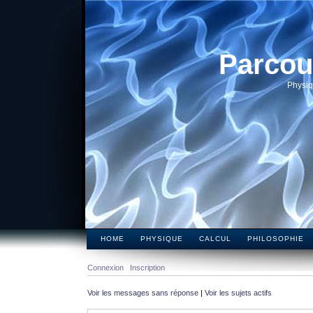
Parcou
Physiq
HOME
PHYSIQUE
CALCUL
PHILOSOPHIE
Connexion
Inscription
Voir les messages sans réponse
|
Voir les sujets actifs