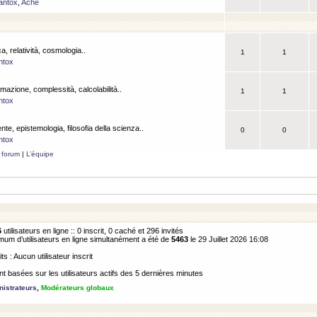
antox
,
Ache
a, relatività, cosmologia..
1
1
ntox
rmazione, complessità, calcolabilità..
1
1
ntox
ente, epistemologia, filosofia della scienza..
0
0
ntox
 forum
|
L’équipe
6
utilisateurs en ligne :: 0 inscrit, 0 caché et 296 invités
m d’utilisateurs en ligne simultanément a été de
5463
le 29 Juillet 2026 16:08
its : Aucun utilisateur inscrit
 basées sur les utilisateurs actifs des 5 dernières minutes
istrateurs
,
Modérateurs globaux