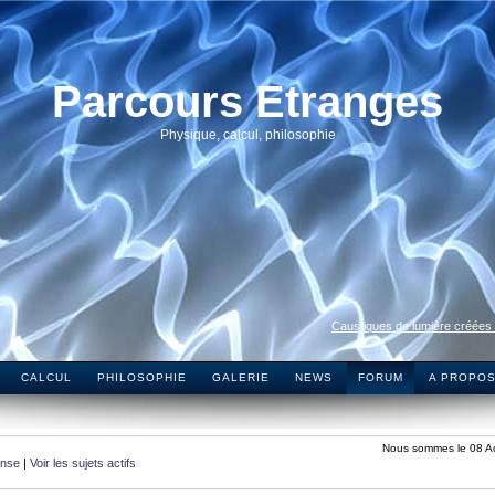
Parcours Etranges
Physique, calcul, philosophie
Caustiques de lumière créées
CALCUL
PHILOSOPHIE
GALERIE
NEWS
FORUM
A PROPO
Nous sommes le 08 A
onse
|
Voir les sujets actifs