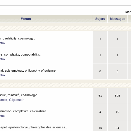
Mar
Forum
Sujets
Messages
m, relativity, cosmology..
1
1
ntox
, complexity, computability..
1
1
ntox
nd, epistemology, philosophy of science..
0
0
ntox
que, relativité, cosmologie..
61
595
antox
,
Gilgamesh
ormation, complexité, calculabilité..
4
19
ntox
esprit, épistemologie, philosophie des sciences..
16
94