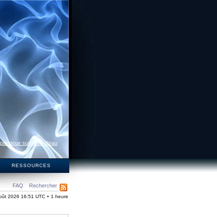
 par deux surfaces d’eau
S
RESSOURCES
FAQ
Rechercher
oût 2026 16:51 UTC + 1 heure