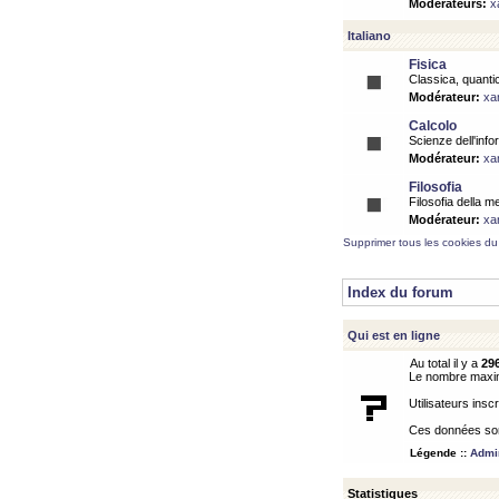
Modérateurs:
x
Italiano
Fisica
Classica, quantic
Modérateur:
xa
Calcolo
Scienze dell'info
Modérateur:
xa
Filosofia
Filosofia della m
Modérateur:
xa
Supprimer tous les cookies du
Index du forum
Qui est en ligne
Au total il y a
29
Le nombre maximu
Utilisateurs inscr
Ces données sont
Légende ::
Admin
Statistiques