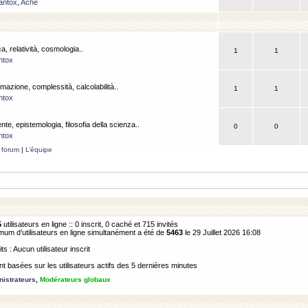
antox
,
Ache
a, relatività, cosmologia..
1
1
ntox
rmazione, complessità, calcolabilità..
1
1
ntox
ente, epistemologia, filosofia della scienza..
0
0
ntox
 forum
|
L’équipe
5
utilisateurs en ligne :: 0 inscrit, 0 caché et 715 invités
m d’utilisateurs en ligne simultanément a été de
5463
le 29 Juillet 2026 16:08
its : Aucun utilisateur inscrit
 basées sur les utilisateurs actifs des 5 dernières minutes
istrateurs
,
Modérateurs globaux