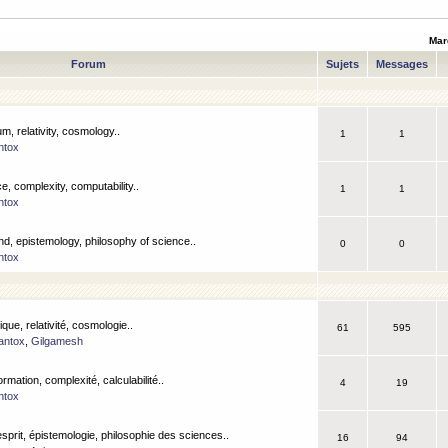
Mar
Forum
Sujets
Messages
m, relativity, cosmology..
1
1
ntox
, complexity, computability..
1
1
ntox
nd, epistemology, philosophy of science..
0
0
ntox
que, relativité, cosmologie..
61
595
antox
,
Gilgamesh
ormation, complexité, calculabilité..
4
19
ntox
esprit, épistemologie, philosophie des sciences..
16
94