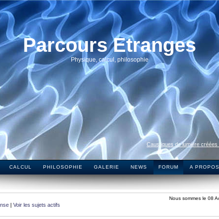
Parcours Etranges
Physique, calcul, philosophie
Caustiques de lumière créées
CALCUL
PHILOSOPHIE
GALERIE
NEWS
FORUM
A PROPO
Nous sommes le 08 A
onse
|
Voir les sujets actifs