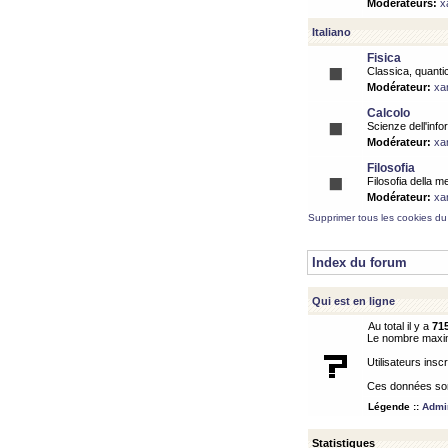
Modérateurs:
x
Italiano
Fisica
Classica, quantic
Modérateur:
xa
Calcolo
Scienze dell'info
Modérateur:
xa
Filosofia
Filosofia della m
Modérateur:
xa
Supprimer tous les cookies du
Index du forum
Qui est en ligne
Au total il y a
71
Le nombre maximu
Utilisateurs inscr
Ces données sont
Légende ::
Admin
Statistiques