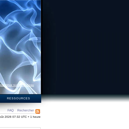
 par deux surfaces d’eau
S
RESSOURCES
FAQ
Rechercher
oût 2026 07:32 UTC + 1 heure