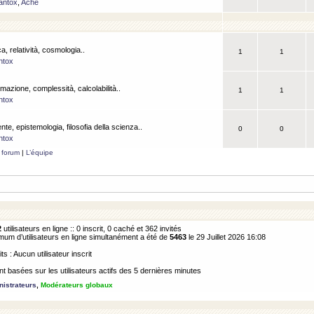
antox
,
Ache
a, relatività, cosmologia..
1
1
ntox
rmazione, complessità, calcolabilità..
1
1
ntox
ente, epistemologia, filosofia della scienza..
0
0
ntox
 forum
|
L’équipe
2
utilisateurs en ligne :: 0 inscrit, 0 caché et 362 invités
m d’utilisateurs en ligne simultanément a été de
5463
le 29 Juillet 2026 16:08
its : Aucun utilisateur inscrit
 basées sur les utilisateurs actifs des 5 dernières minutes
istrateurs
,
Modérateurs globaux