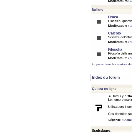
Modérateurs:
x
Italiano
Fisica
Classica, quantic
Modérateur:
xa
Calcolo
Scienze dell'info
Modérateur:
xa
Filosofia
Filosofia della m
Modérateur:
xa
Supprimer tous les cookies du
Index du forum
Qui est en ligne
Au total il y a
36
Le nombre maximu
Utilisateurs inscr
Ces données sont
Légende ::
Admin
Statistiques