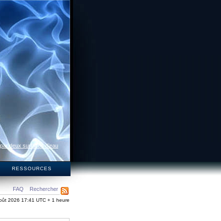
 par deux surfaces d’eau
S
RESSOURCES
FAQ
Rechercher
oût 2026 17:41 UTC + 1 heure