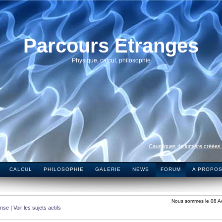
Parcours Etranges
Physique, calcul, philosophie
Caustiques de lumière créées
CALCUL
PHILOSOPHIE
GALERIE
NEWS
FORUM
A PROPO
Nous sommes le 08 A
onse
|
Voir les sujets actifs