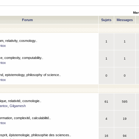
Mar
Forum
Sujets
Messages
m, relativity, cosmology..
1
1
ntox
, complexity, computability..
1
1
ntox
nd, epistemology, philosophy of science..
0
0
ntox
que, relativité, cosmologie..
61
595
antox
,
Gilgamesh
ormation, complexité, calculabilité..
4
19
ntox
esprit, épistemologie, philosophie des sciences..
16
94