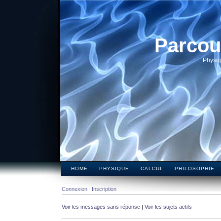
Parcou
Physiq
HOME
PHYSIQUE
CALCUL
PHILOSOPHIE
Connexion
Inscription
Voir les messages sans réponse
|
Voir les sujets actifs