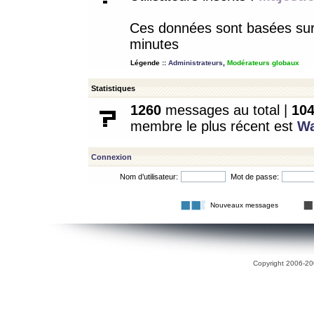
Ces données sont basées sur l
minutes
Légende ::
Administrateurs
,
Modérateurs globaux
Statistiques
1260
messages au total |
10
membre le plus récent est
W
Connexion
Nom d’utilisateur:
Mot de passe:
Nouveaux messages
Copyright 2006-200