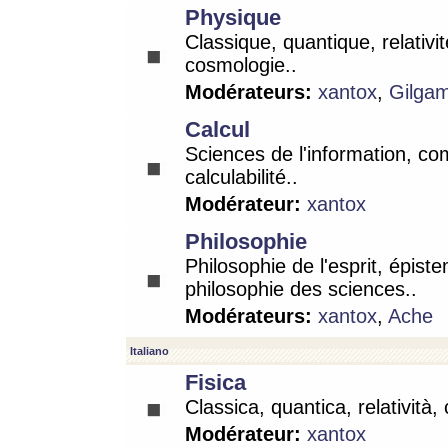
Physique
Classique, quantique, relativit
cosmologie..
Modérateurs:
xantox
,
Gilga
Calcul
Sciences de l'information, co
calculabilité..
Modérateur:
xantox
Philosophie
Philosophie de l'esprit, épist
philosophie des sciences..
Modérateurs:
xantox
,
Ache
Italiano
Fisica
Classica, quantica, relatività,
Modérateur:
xantox