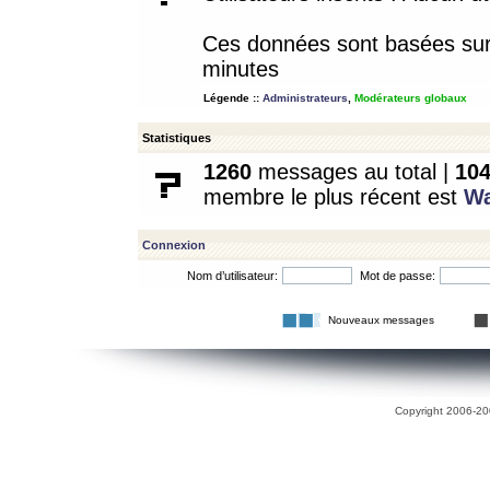
Ces données sont basées sur l
minutes
Légende ::
Administrateurs
,
Modérateurs globaux
Statistiques
1260
messages au total |
10
membre le plus récent est
W
Connexion
Nom d’utilisateur:
Mot de passe:
Nouveaux messages
Copyright 2006-200