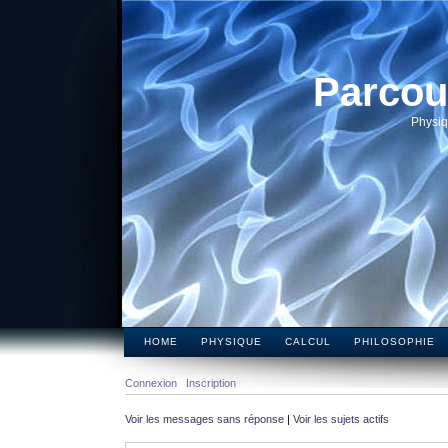
Parcou
Physiq
HOME
PHYSIQUE
CALCUL
PHILOSOPHIE
Connexion
Inscription
Voir les messages sans réponse
|
Voir les sujets actifs