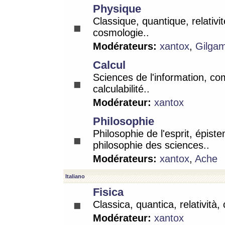
Physique
Classique, quantique, relativit
cosmologie..
Modérateurs:
xantox
,
Gilga
Calcul
Sciences de l'information, co
calculabilité..
Modérateur:
xantox
Philosophie
Philosophie de l'esprit, épist
philosophie des sciences..
Modérateurs:
xantox
,
Ache
Italiano
Fisica
Classica, quantica, relatività,
Modérateur:
xantox