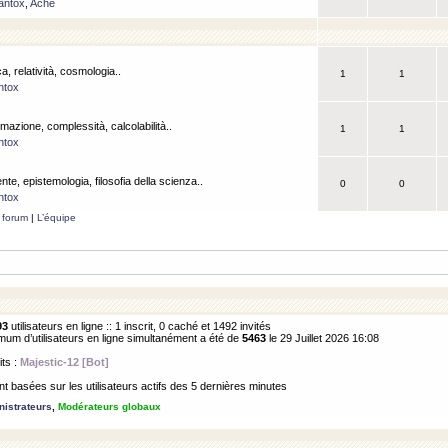
antox
,
Ache
a, relatività, cosmologia..
1
1
ntox
rmazione, complessità, calcolabilità..
1
1
ntox
ente, epistemologia, filosofia della scienza..
0
0
ntox
 forum
|
L’équipe
93
utilisateurs en ligne :: 1 inscrit, 0 caché et 1492 invités
m d’utilisateurs en ligne simultanément a été de
5463
le 29 Juillet 2026 16:08
its :
Majestic-12 [Bot]
 basées sur les utilisateurs actifs des 5 dernières minutes
istrateurs
,
Modérateurs globaux