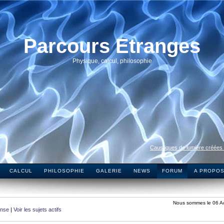
Parcours Etranges
Physique, calcul, philosophie
Caustiques de lumière créées
CALCUL
PHILOSOPHIE
GALERIE
NEWS
FORUM
A PROPO
Nous sommes le 06 A
onse
|
Voir les sujets actifs