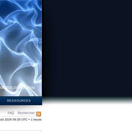
 par deux surfaces d’eau
S
RESSOURCES
FAQ
Rechercher
oût 2026 06:35 UTC + 1 heure