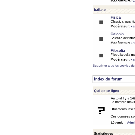
Modérateurs:
x
Italiano
Fisica
Classica, quantic
Modérateur:
xa
Calcolo
Scienze dell'info
Modérateur:
xa
Filosofia
Filosofia della m
Modérateur:
xa
Supprimer tous les cookies du
Index du forum
Qui est en ligne
Au total il y a
14
Le nombre maximu
Utilisateurs inscr
Ces données sont
Légende ::
Admin
Statistiques