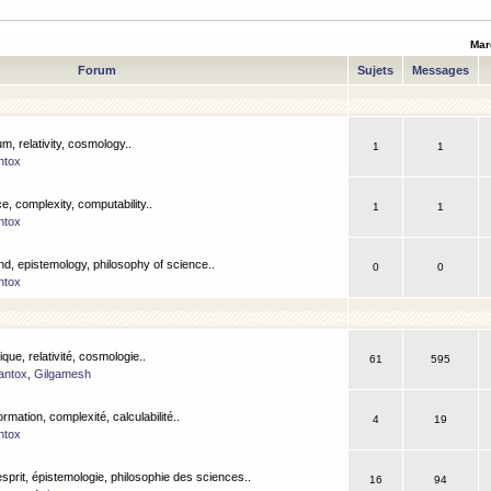
Mar
Forum
Sujets
Messages
m, relativity, cosmology..
1
1
ntox
, complexity, computability..
1
1
ntox
nd, epistemology, philosophy of science..
0
0
ntox
que, relativité, cosmologie..
61
595
antox
,
Gilgamesh
ormation, complexité, calculabilité..
4
19
ntox
esprit, épistemologie, philosophie des sciences..
16
94