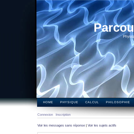
Parcou
Physiq
HOME
PHYSIQUE
CALCUL
PHILOSOPHIE
Connexion
Inscription
Voir les messages sans réponse
|
Voir les sujets actifs