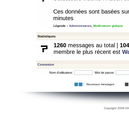
Ces données sont basées sur l
minutes
Légende ::
Administrateurs
,
Modérateurs globaux
Statistiques
1260
messages au total |
10
membre le plus récent est
W
Connexion
Nom d’utilisateur:
Mot de passe:
Nouveaux messages
Copyright 2006-200