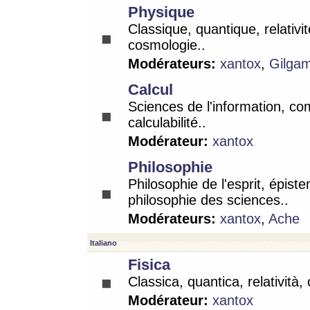
Physique
Classique, quantique, relativit
cosmologie..
Modérateurs:
xantox
,
Gilga
Calcul
Sciences de l'information, co
calculabilité..
Modérateur:
xantox
Philosophie
Philosophie de l'esprit, épist
philosophie des sciences..
Modérateurs:
xantox
,
Ache
Italiano
Fisica
Classica, quantica, relatività,
Modérateur:
xantox