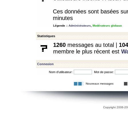
Ces données sont basées sur l
minutes
Légende ::
Administrateurs
,
Modérateurs globaux
Statistiques
1260
messages au total |
10
membre le plus récent est
W
Connexion
Nom d’utilisateur:
Mot de passe:
Nouveaux messages
Copyright 2006-200