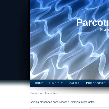
Parcou
Physiq
HOME
PHYSIQUE
CALCUL
PHILOSOPHIE
Connexion
Inscription
Voir les messages sans réponse
|
Voir les sujets actifs