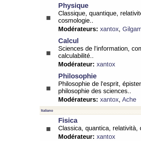
Physique
Classique, quantique, relativit
cosmologie..
Modérateurs:
xantox
,
Gilga
Calcul
Sciences de l'information, co
calculabilité..
Modérateur:
xantox
Philosophie
Philosophie de l'esprit, épist
philosophie des sciences..
Modérateurs:
xantox
,
Ache
Italiano
Fisica
Classica, quantica, relatività,
Modérateur:
xantox