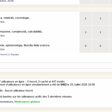
antox
,
Ache
a, relatività, cosmologia..
1
1
ntox
rmazione, complessità, calcolabilità..
1
1
ntox
ente, epistemologia, filosofia della scienza..
0
0
ntox
 forum
|
L’équipe
7
utilisateurs en ligne :: 0 inscrit, 0 caché et 447 invités
m d’utilisateurs en ligne simultanément a été de
5463
le 29 Juillet 2026 16:08
its : Aucun utilisateur inscrit
 basées sur les utilisateurs actifs des 5 dernières minutes
istrateurs
,
Modérateurs globaux