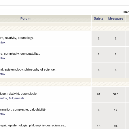
Mar
Forum
Sujets
Messages
m, relativity, cosmology..
1
1
ntox
, complexity, computability..
1
1
ntox
nd, epistemology, philosophy of science..
0
0
ntox
que, relativité, cosmologie..
61
595
antox
,
Gilgamesh
ormation, complexité, calculabilité..
4
19
ntox
esprit, épistemologie, philosophie des sciences..
16
94