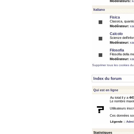
Modérateurs:
x
Italiano
Fisica
Classica, quantic
Modérateur:
xa
Calcolo
Scienze dell'info
Modérateur:
xa
Filosofia
Filosofia della m
Modérateur:
xa
Supprimer tous les cookies du
Index du forum
Qui est en ligne
Au total il y a
44
Le nombre maximu
Utilisateurs inscr
Ces données sont
Légende ::
Admin
Statistiques