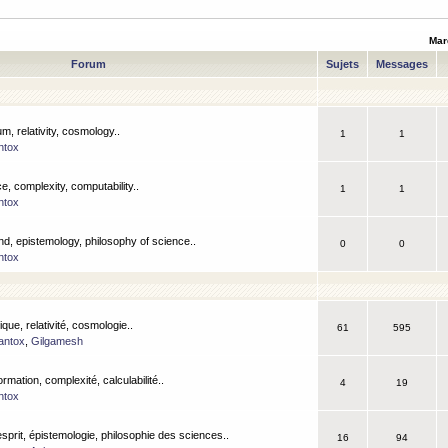
Mar
Forum
Sujets
Messages
m, relativity, cosmology..
1
1
ntox
, complexity, computability..
1
1
ntox
nd, epistemology, philosophy of science..
0
0
ntox
que, relativité, cosmologie..
61
595
antox
,
Gilgamesh
ormation, complexité, calculabilité..
4
19
ntox
esprit, épistemologie, philosophie des sciences..
16
94