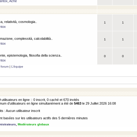
antox
,
Ache
a, relatività, cosmologia..
1
1
ntox
rmazione, complessità, calcolabilità..
1
1
ntox
ente, epistemologia, filosofia della scienza..
0
0
ntox
 forum
|
L’équipe
0
utilisateurs en ligne :: 0 inscrit, 0 caché et 670 invités
m d’utilisateurs en ligne simultanément a été de
5463
le 29 Juillet 2026 16:08
its : Aucun utilisateur inscrit
 basées sur les utilisateurs actifs des 5 dernières minutes
istrateurs
,
Modérateurs globaux