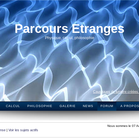
Parcours Etranges
Physique, calcul, philosophie
Caustiques de lumière créées
CALCUL
PHILOSOPHIE
GALERIE
NEWS
FORUM
A PROPO
Nous sommes le 07 A
onse
|
Voir les sujets actifs