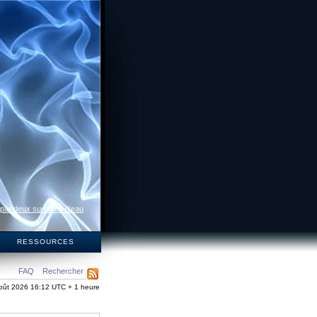
 par deux surfaces d’eau
S
RESSOURCES
FAQ
Rechercher
oût 2026 16:12 UTC + 1 heure