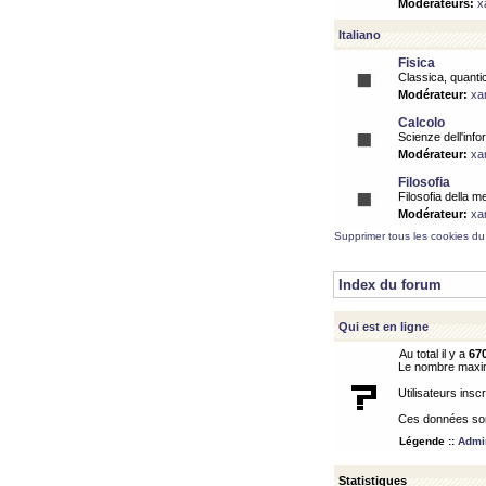
Modérateurs:
x
Italiano
Fisica
Classica, quantic
Modérateur:
xa
Calcolo
Scienze dell'info
Modérateur:
xa
Filosofia
Filosofia della m
Modérateur:
xa
Supprimer tous les cookies du
Index du forum
Qui est en ligne
Au total il y a
67
Le nombre maximu
Utilisateurs inscr
Ces données sont
Légende ::
Admin
Statistiques