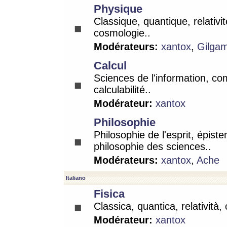
Physique
Classique, quantique, relativit
cosmologie..
Modérateurs:
xantox
,
Gilga
Calcul
Sciences de l'information, co
calculabilité..
Modérateur:
xantox
Philosophie
Philosophie de l'esprit, épist
philosophie des sciences..
Modérateurs:
xantox
,
Ache
Italiano
Fisica
Classica, quantica, relatività,
Modérateur:
xantox