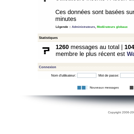
Ces données sont basées sur l
minutes
Légende ::
Administrateurs
,
Modérateurs globaux
Statistiques
1260
messages au total |
10
membre le plus récent est
W
Connexion
Nom d’utilisateur:
Mot de passe:
Nouveaux messages
Copyright 2006-200