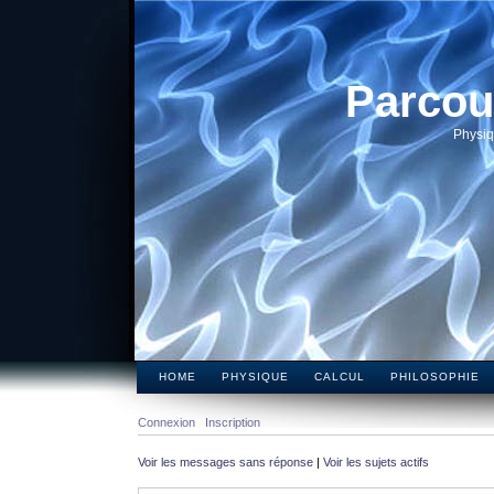
Parcou
Physiq
HOME
PHYSIQUE
CALCUL
PHILOSOPHIE
Connexion
Inscription
Voir les messages sans réponse
|
Voir les sujets actifs