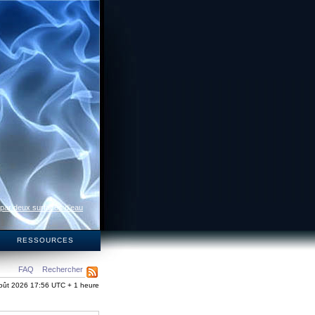
 par deux surfaces d’eau
S
RESSOURCES
FAQ
Rechercher
oût 2026 17:56 UTC + 1 heure