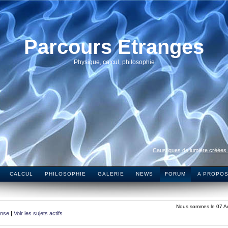
Parcours Etranges
Physique, calcul, philosophie
Caustiques de lumière créées
CALCUL
PHILOSOPHIE
GALERIE
NEWS
FORUM
A PROPO
Nous sommes le 07 A
onse
|
Voir les sujets actifs