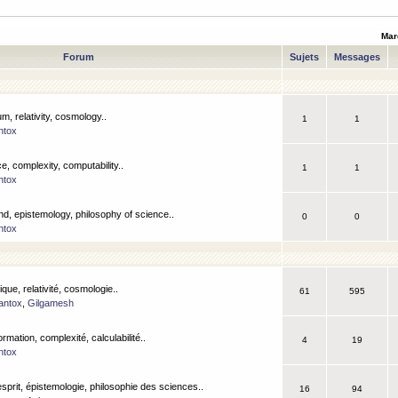
Mar
Forum
Sujets
Messages
m, relativity, cosmology..
1
1
ntox
, complexity, computability..
1
1
ntox
nd, epistemology, philosophy of science..
0
0
ntox
que, relativité, cosmologie..
61
595
antox
,
Gilgamesh
ormation, complexité, calculabilité..
4
19
ntox
esprit, épistemologie, philosophie des sciences..
16
94