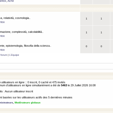
antox
,
Ache
a, relatività, cosmologia..
1
1
ntox
rmazione, complessità, calcolabilità..
1
1
ntox
ente, epistemologia, filosofia della scienza..
0
0
ntox
 forum
|
L’équipe
5
utilisateurs en ligne :: 0 inscrit, 0 caché et 475 invités
m d’utilisateurs en ligne simultanément a été de
5463
le 29 Juillet 2026 16:08
its : Aucun utilisateur inscrit
 basées sur les utilisateurs actifs des 5 dernières minutes
istrateurs
,
Modérateurs globaux