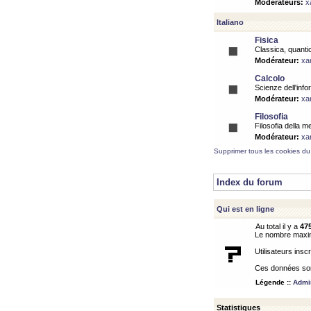
Modérateurs:
x
Italiano
Fisica
Classica, quantic
Modérateur:
xa
Calcolo
Scienze dell'info
Modérateur:
xa
Filosofia
Filosofia della m
Modérateur:
xa
Supprimer tous les cookies du
Index du forum
Qui est en ligne
Au total il y a
47
Le nombre maximu
Utilisateurs inscr
Ces données sont
Légende ::
Admin
Statistiques