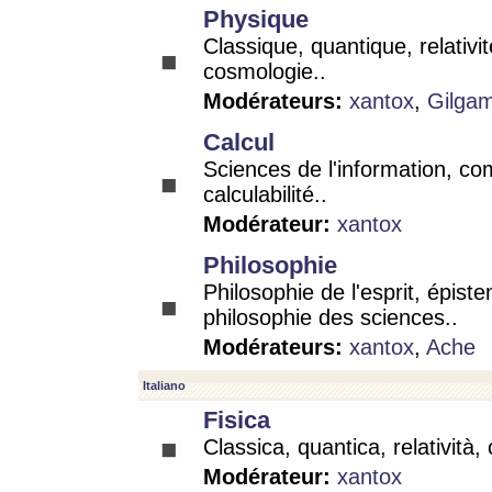
Physique
Classique, quantique, relativit
cosmologie..
Modérateurs:
xantox
,
Gilga
Calcul
Sciences de l'information, co
calculabilité..
Modérateur:
xantox
Philosophie
Philosophie de l'esprit, épist
philosophie des sciences..
Modérateurs:
xantox
,
Ache
Italiano
Fisica
Classica, quantica, relatività,
Modérateur:
xantox