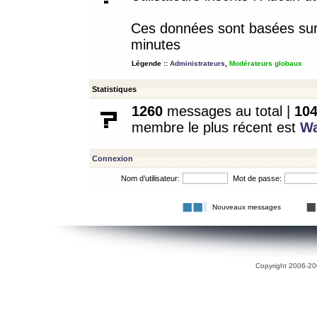
Ces données sont basées sur l
minutes
Légende ::
Administrateurs
,
Modérateurs globaux
Statistiques
1260
messages au total |
10
membre le plus récent est
W
Connexion
Nom d’utilisateur:
Mot de passe:
Nouveaux messages
Copyright 2006-200