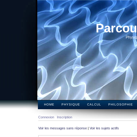
Parcou
Physiq
HOME
PHYSIQUE
CALCUL
PHILOSOPHIE
Connexion
Inscription
Voir les messages sans réponse
|
Voir les sujets actifs