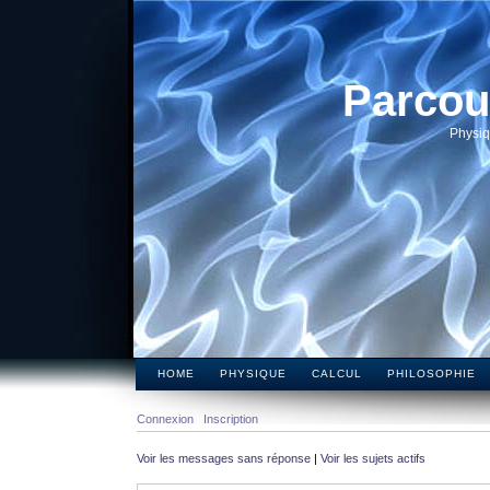
Parcou
Physiq
HOME
PHYSIQUE
CALCUL
PHILOSOPHIE
Connexion
Inscription
Voir les messages sans réponse
|
Voir les sujets actifs