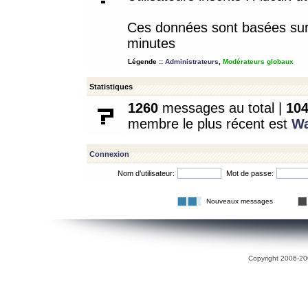
Ces données sont basées sur l
minutes
Légende ::
Administrateurs
,
Modérateurs globaux
Statistiques
1260
messages au total |
10
membre le plus récent est
W
Connexion
Nom d’utilisateur:
Mot de passe:
Nouveaux messages
Copyright 2006-200