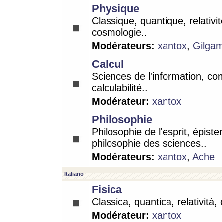
Physique
Classique, quantique, relativit
cosmologie..
Modérateurs:
xantox
,
Gilga
Calcul
Sciences de l'information, co
calculabilité..
Modérateur:
xantox
Philosophie
Philosophie de l'esprit, épist
philosophie des sciences..
Modérateurs:
xantox
,
Ache
Italiano
Fisica
Classica, quantica, relatività,
Modérateur:
xantox