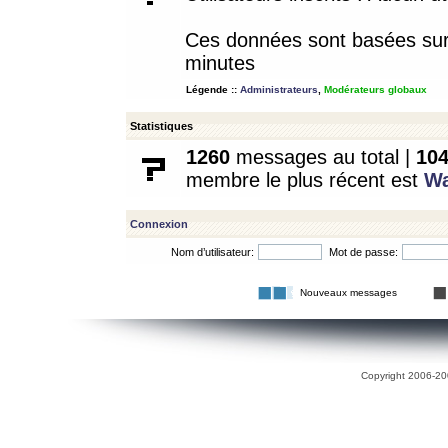
Ces données sont basées sur l
minutes
Légende ::
Administrateurs
,
Modérateurs globaux
Statistiques
1260
messages au total |
10
membre le plus récent est
W
Connexion
Nom d’utilisateur:
Mot de passe:
Nouveaux messages
Copyright 2006-200