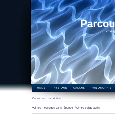
Parcou
Physiq
HOME
PHYSIQUE
CALCUL
PHILOSOPHIE
Connexion
Inscription
Voir les messages sans réponse
|
Voir les sujets actifs