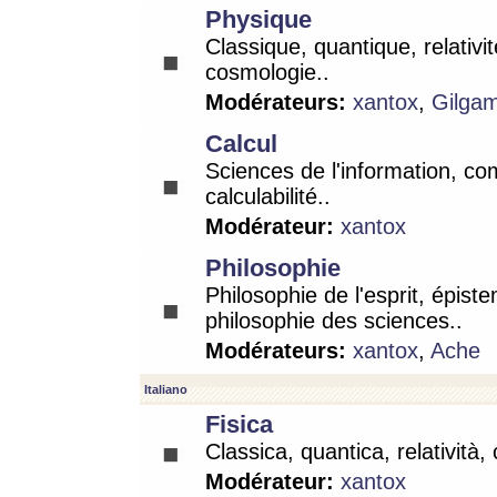
Physique
Classique, quantique, relativit
cosmologie..
Modérateurs:
xantox
,
Gilga
Calcul
Sciences de l'information, co
calculabilité..
Modérateur:
xantox
Philosophie
Philosophie de l'esprit, épist
philosophie des sciences..
Modérateurs:
xantox
,
Ache
Italiano
Fisica
Classica, quantica, relatività,
Modérateur:
xantox