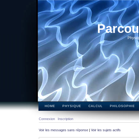
Parcou
Physiq
HOME
PHYSIQUE
CALCUL
PHILOSOPHIE
Connexion
Inscription
Voir les messages sans réponse
|
Voir les sujets actifs