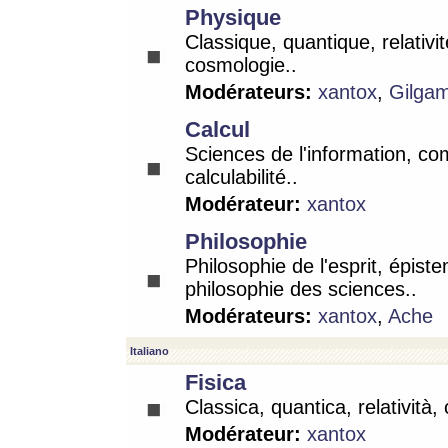
Physique
Classique, quantique, relativit
cosmologie..
Modérateurs:
xantox
,
Gilga
Calcul
Sciences de l'information, co
calculabilité..
Modérateur:
xantox
Philosophie
Philosophie de l'esprit, épist
philosophie des sciences..
Modérateurs:
xantox
,
Ache
Italiano
Fisica
Classica, quantica, relatività,
Modérateur:
xantox