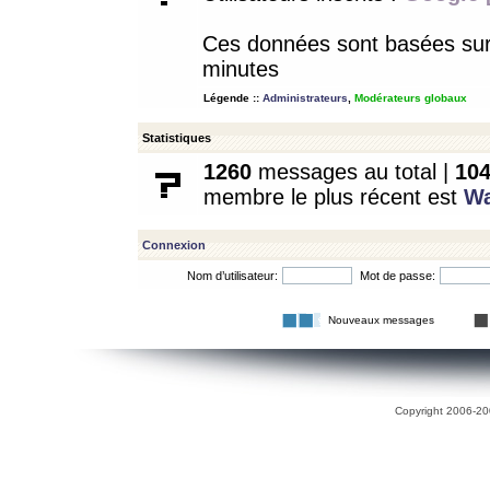
Ces données sont basées sur l
minutes
Légende ::
Administrateurs
,
Modérateurs globaux
Statistiques
1260
messages au total |
10
membre le plus récent est
W
Connexion
Nom d’utilisateur:
Mot de passe:
Nouveaux messages
Copyright 2006-200