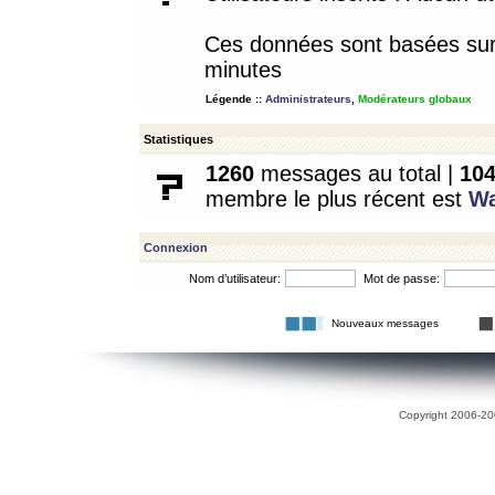
Ces données sont basées sur l
minutes
Légende ::
Administrateurs
,
Modérateurs globaux
Statistiques
1260
messages au total |
10
membre le plus récent est
W
Connexion
Nom d’utilisateur:
Mot de passe:
Nouveaux messages
Copyright 2006-200