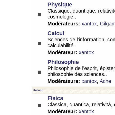
Physique
Classique, quantique, relativit
cosmologie..
Modérateurs:
xantox
,
Gilga
Calcul
Sciences de l'information, co
calculabilité..
Modérateur:
xantox
Philosophie
Philosophie de l'esprit, épist
philosophie des sciences..
Modérateurs:
xantox
,
Ache
Italiano
Fisica
Classica, quantica, relatività,
Modérateur:
xantox