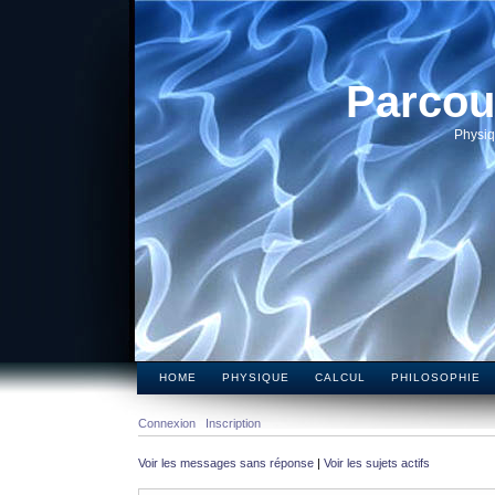
Parcou
Physiq
HOME
PHYSIQUE
CALCUL
PHILOSOPHIE
Connexion
Inscription
Voir les messages sans réponse
|
Voir les sujets actifs