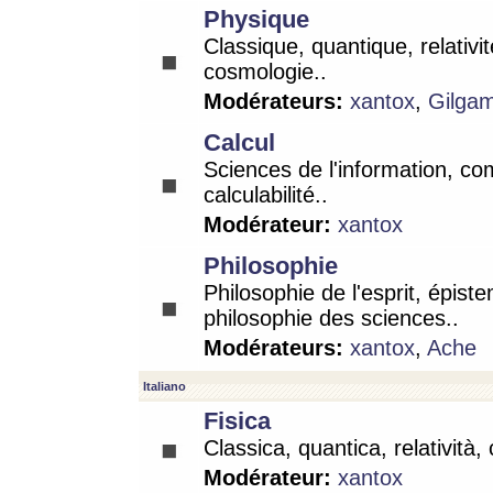
Physique
Classique, quantique, relativit
cosmologie..
Modérateurs:
xantox
,
Gilga
Calcul
Sciences de l'information, co
calculabilité..
Modérateur:
xantox
Philosophie
Philosophie de l'esprit, épist
philosophie des sciences..
Modérateurs:
xantox
,
Ache
Italiano
Fisica
Classica, quantica, relatività,
Modérateur:
xantox