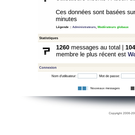
Ces données sont basées sur l
minutes
Légende ::
Administrateurs
,
Modérateurs globaux
Statistiques
1260
messages au total |
10
membre le plus récent est
W
Connexion
Nom d’utilisateur:
Mot de passe:
Nouveaux messages
Copyright 2006-200