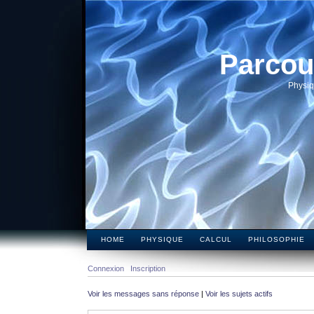
Parcou
Physiq
HOME
PHYSIQUE
CALCUL
PHILOSOPHIE
Connexion
Inscription
Voir les messages sans réponse
|
Voir les sujets actifs