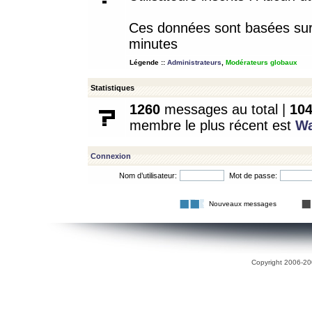
Ces données sont basées sur l
minutes
Légende ::
Administrateurs
,
Modérateurs globaux
Statistiques
1260
messages au total |
10
membre le plus récent est
W
Connexion
Nom d’utilisateur:
Mot de passe:
Nouveaux messages
Copyright 2006-200