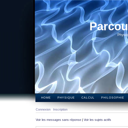
Parcou
Physiq
HOME
PHYSIQUE
CALCUL
PHILOSOPHIE
Connexion
Inscription
Voir les messages sans réponse
|
Voir les sujets actifs