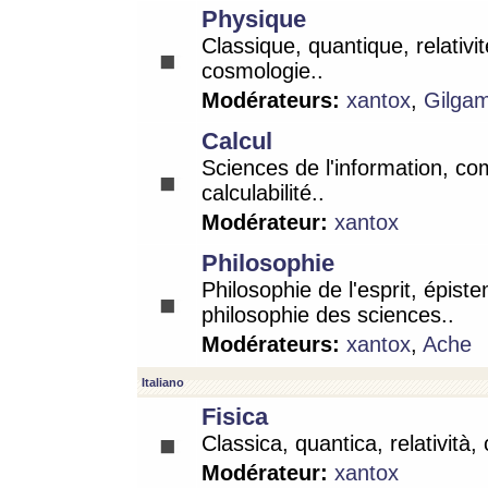
Physique
Classique, quantique, relativit
cosmologie..
Modérateurs:
xantox
,
Gilga
Calcul
Sciences de l'information, co
calculabilité..
Modérateur:
xantox
Philosophie
Philosophie de l'esprit, épist
philosophie des sciences..
Modérateurs:
xantox
,
Ache
Italiano
Fisica
Classica, quantica, relatività,
Modérateur:
xantox