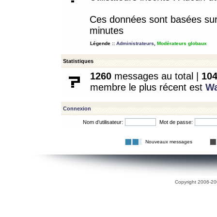
Ces données sont basées sur l
minutes
Légende ::
Administrateurs
,
Modérateurs globaux
Statistiques
1260
messages au total |
10
membre le plus récent est
W
Connexion
Nom d’utilisateur:
Mot de passe:
Nouveaux messages
Copyright 2006-200