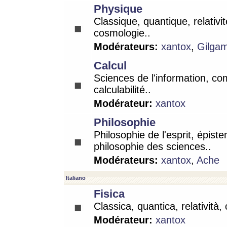
Physique
Classique, quantique, relativit
cosmologie..
Modérateurs:
xantox
,
Gilga
Calcul
Sciences de l'information, co
calculabilité..
Modérateur:
xantox
Philosophie
Philosophie de l'esprit, épist
philosophie des sciences..
Modérateurs:
xantox
,
Ache
Italiano
Fisica
Classica, quantica, relatività,
Modérateur:
xantox