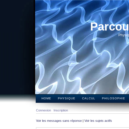
Parcou
Physiq
HOME
PHYSIQUE
CALCUL
PHILOSOPHIE
Connexion
Inscription
Voir les messages sans réponse
|
Voir les sujets actifs