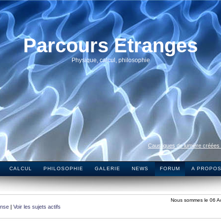
Parcours Etranges
Physique, calcul, philosophie
Caustiques de lumière créées
CALCUL
PHILOSOPHIE
GALERIE
NEWS
FORUM
A PROPO
Nous sommes le 06 A
onse
|
Voir les sujets actifs