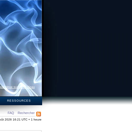
 par deux surfaces d’eau
S
RESSOURCES
FAQ
Rechercher
oût 2026 16:21 UTC + 1 heure