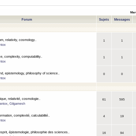
Mar
Forum
Sujets
Messages
m, relativity, cosmology..
1
1
ntox
, complexity, computability..
1
1
ntox
nd, epistemology, philosophy of science..
0
0
ntox
que, relativité, cosmologie..
61
595
antox
,
Gilgamesh
ormation, complexité, calculabilité..
4
19
ntox
esprit, épistemologie, philosophie des sciences..
16
94