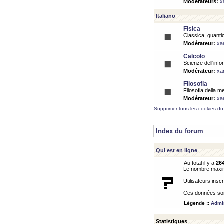
Modérateurs:
x
Italiano
Fisica
Classica, quantic
Modérateur:
xa
Calcolo
Scienze dell'info
Modérateur:
xa
Filosofia
Filosofia della m
Modérateur:
xa
Supprimer tous les cookies du
Index du forum
Qui est en ligne
Au total il y a
26
Le nombre maximu
Utilisateurs inscr
Ces données sont
Légende ::
Admin
Statistiques