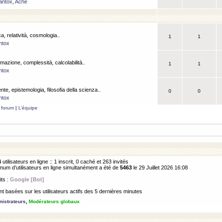
antox
,
Ache
a, relatività, cosmologia..
1
1
ntox
rmazione, complessità, calcolabilità..
1
1
ntox
ente, epistemologia, filosofia della scienza..
0
0
ntox
 forum
|
L’équipe
4
utilisateurs en ligne :: 1 inscrit, 0 caché et 263 invités
m d’utilisateurs en ligne simultanément a été de
5463
le 29 Juillet 2026 16:08
its :
Google [Bot]
 basées sur les utilisateurs actifs des 5 dernières minutes
istrateurs
,
Modérateurs globaux