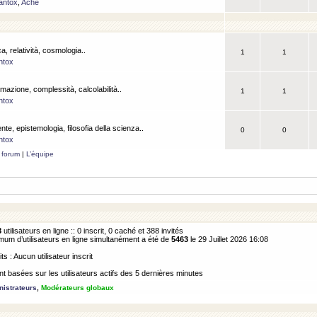
antox
,
Ache
a, relatività, cosmologia..
1
1
ntox
rmazione, complessità, calcolabilità..
1
1
ntox
ente, epistemologia, filosofia della scienza..
0
0
ntox
 forum
|
L’équipe
8
utilisateurs en ligne :: 0 inscrit, 0 caché et 388 invités
m d’utilisateurs en ligne simultanément a été de
5463
le 29 Juillet 2026 16:08
its : Aucun utilisateur inscrit
 basées sur les utilisateurs actifs des 5 dernières minutes
istrateurs
,
Modérateurs globaux