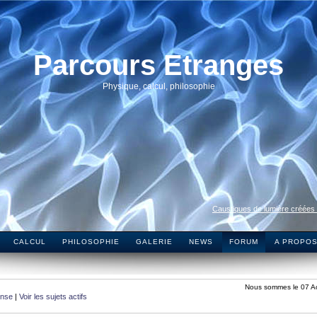
Parcours Etranges
Physique, calcul, philosophie
Caustiques de lumière créées
CALCUL
PHILOSOPHIE
GALERIE
NEWS
FORUM
A PROPO
Nous sommes le 07 A
onse
|
Voir les sujets actifs