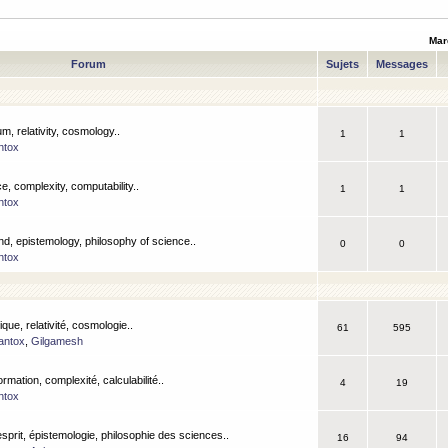
Mar
Forum
Sujets
Messages
m, relativity, cosmology..
1
1
ntox
, complexity, computability..
1
1
ntox
nd, epistemology, philosophy of science..
0
0
ntox
que, relativité, cosmologie..
61
595
antox
,
Gilgamesh
ormation, complexité, calculabilité..
4
19
ntox
esprit, épistemologie, philosophie des sciences..
16
94