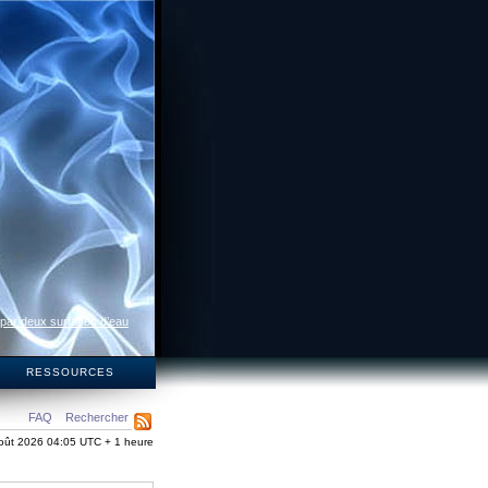
 par deux surfaces d’eau
S
RESSOURCES
FAQ
Rechercher
oût 2026 04:05 UTC + 1 heure