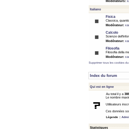
Modérateurs:
x
Italiano
Fisica
Classica, quantic
Modérateur:
xa
Calcolo
Scienze dell'info
Modérateur:
xa
Filosofia
Filosofia della m
Modérateur:
xa
Supprimer tous les cookies du
Index du forum
Qui est en ligne
Au total il y a
38
Le nombre maximu
Utilisateurs inscr
Ces données sont
Légende ::
Admin
Statistiques