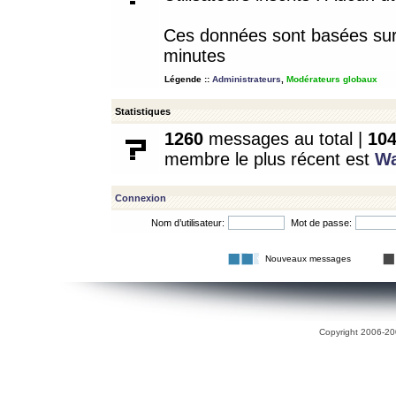
Ces données sont basées sur l
minutes
Légende ::
Administrateurs
,
Modérateurs globaux
Statistiques
1260
messages au total |
10
membre le plus récent est
W
Connexion
Nom d’utilisateur:
Mot de passe:
Nouveaux messages
Copyright 2006-200