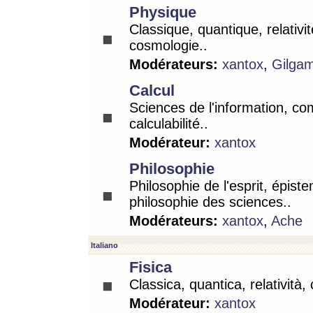
Physique
Classique, quantique, relativit
cosmologie..
Modérateurs:
xantox
,
Gilga
Calcul
Sciences de l'information, co
calculabilité..
Modérateur:
xantox
Philosophie
Philosophie de l'esprit, épist
philosophie des sciences..
Modérateurs:
xantox
,
Ache
Italiano
Fisica
Classica, quantica, relatività,
Modérateur:
xantox