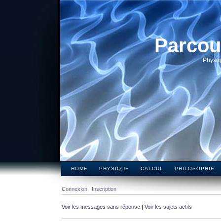
Parcou
Physiq
HOME
PHYSIQUE
CALCUL
PHILOSOPHIE
Connexion
Inscription
Voir les messages sans réponse
|
Voir les sujets actifs