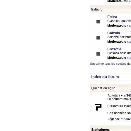
Modérateurs:
x
Italiano
Fisica
Classica, quantic
Modérateur:
xa
Calcolo
Scienze dell'info
Modérateur:
xa
Filosofia
Filosofia della m
Modérateur:
xa
Supprimer tous les cookies du
Index du forum
Qui est en ligne
Au total il y a
34
Le nombre maximu
Utilisateurs inscr
Ces données sont
Légende ::
Admin
Statistiques