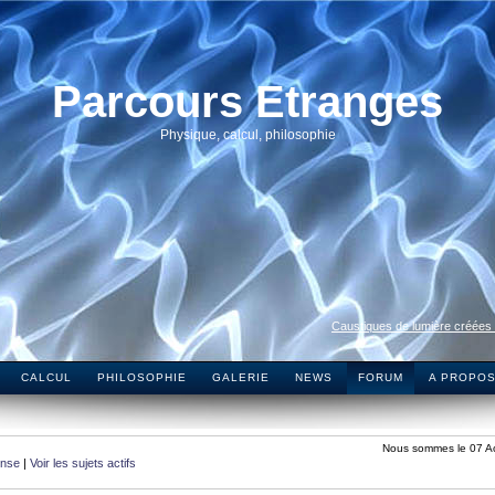
Parcours Etranges
Physique, calcul, philosophie
Caustiques de lumière créées
CALCUL
PHILOSOPHIE
GALERIE
NEWS
FORUM
A PROPO
Nous sommes le 07 A
onse
|
Voir les sujets actifs