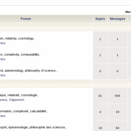
Mar
Forum
Sujets
Messages
m, relativity, cosmology..
1
1
ntox
, complexity, computability..
1
1
ntox
nd, epistemology, philosophy of science..
0
0
ntox
que, relativité, cosmologie..
61
595
antox
,
Gilgamesh
ormation, complexité, calculabilité..
4
19
ntox
esprit, épistemologie, philosophie des sciences..
16
94