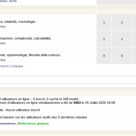
antox
,
Ache
a, relatività, cosmologia..
1
1
ntox
rmazione, complessità, calcolabilità..
1
1
ntox
ente, epistemologia, filosofia della scienza..
0
0
ntox
 forum
|
L’équipe
8
utilisateurs en ligne :: 0 inscrit, 0 caché et 348 invités
m d’utilisateurs en ligne simultanément a été de
5463
le 29 Juillet 2026 16:08
its : Aucun utilisateur inscrit
 basées sur les utilisateurs actifs des 5 dernières minutes
istrateurs
,
Modérateurs globaux